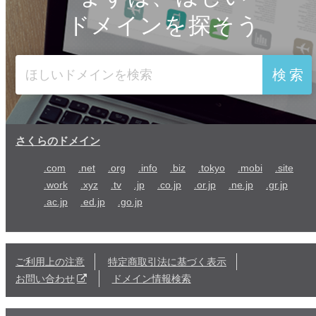
ドメインを探そう
検索
さくらのドメイン
.com
.net
.org
.info
.biz
.tokyo
.mobi
.site
.work
.xyz
.tv
.jp
.co.jp
.or.jp
.ne.jp
.gr.jp
.ac.jp
.ed.jp
.go.jp
ご利用上の注意
特定商取引法に基づく表示
お問い合わせ
ドメイン情報検索