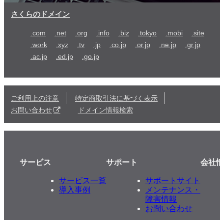
さくらのドメイン
.com
.net
.org
.info
.biz
.tokyo
.mobi
.site
.work
.xyz
.tv
.jp
.co.jp
.or.jp
.ne.jp
.gr.jp
.ac.jp
.ed.jp
.go.jp
ご利用上の注意
特定商取引法に基づく表示
お問い合わせ
ドメイン情報検索
サービス
サポート
会社
サービス一覧
サポートサイト
導入事例
メンテナンス・
障害情報
お問い合わせ