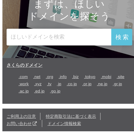
まずは、ほしい
ドメインを探そう
検索
さくらのドメイン
.com
.net
.org
.info
.biz
.tokyo
.mobi
.site
.work
.xyz
.tv
.jp
.co.jp
.or.jp
.ne.jp
.gr.jp
.ac.jp
.ed.jp
.go.jp
ご利用上の注意
特定商取引法に基づく表示
お問い合わせ
ドメイン情報検索