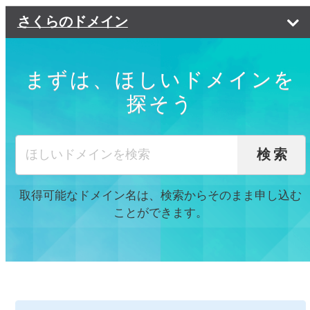
さくらのドメイン
ドメイン価格一覧
まずは、ほしいドメインを
ドメインの選び方
探そう
ドメイン転入
ドメインの選び方
よくある質問
会社に最適な選び方
検索
ご利用の流れ
ドメインの種類
取得可能なドメイン名は、検索からそのまま申し込む
トップページ
ことができます。
閉じる