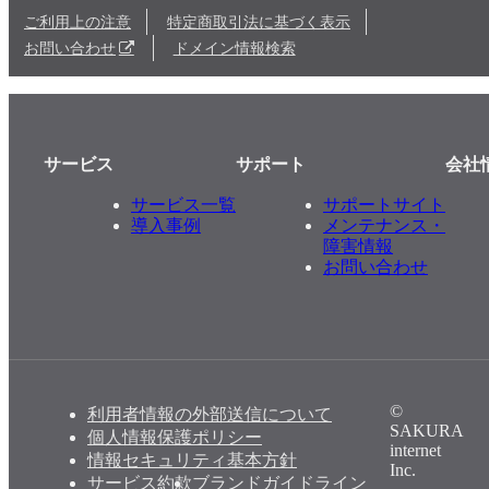
ご利用上の注意
特定商取引法に基づく表示
お問い合わせ
ドメイン情報検索
サービス
サポート
会社
サービス一覧
サポートサイト
導入事例
メンテナンス・
障害情報
お問い合わせ
©
利用者情報の外部送信について
SAKURA
個人情報保護ポリシー
internet
情報セキュリティ基本方針
Inc.
サービス約款
ブランドガイドライン