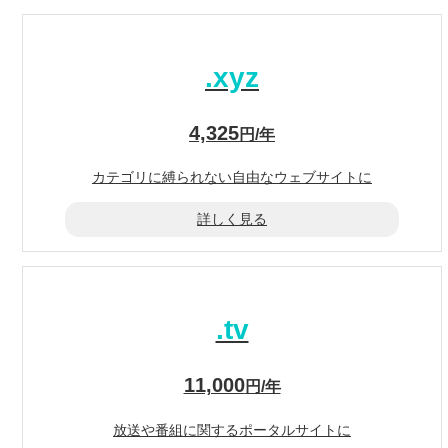
.xyz
4,325
円/年
カテゴリに縛られない
自由なウェブサイトに
詳しく見る
.tv
11,000
円/年
放送や番組に
関するポータルサイトに