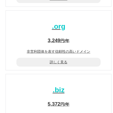
.org
3,249
円/年
非営利団体を表す
信頼性の高いドメイン
詳しく見る
.biz
5,372
円/年